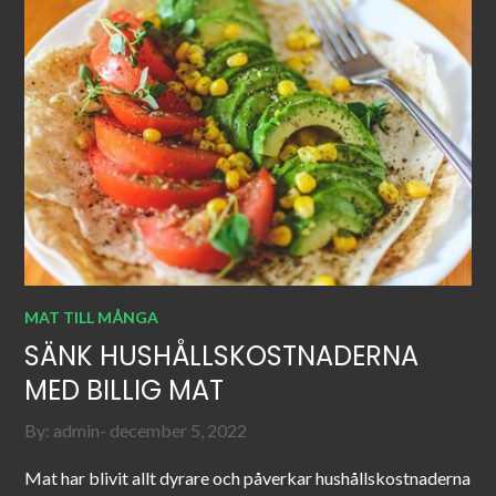
MAT TILL MÅNGA
SÄNK HUSHÅLLSKOSTNADERNA
MED BILLIG MAT
Posted
By:
admin
december 5, 2022
on
Mat har blivit allt dyrare och påverkar hushållskostnaderna