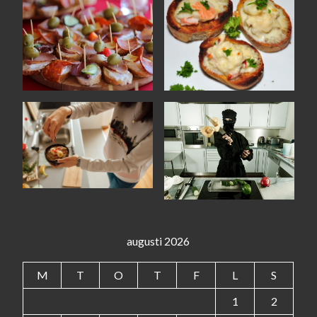
augusti 2026
M
T
O
T
F
L
S
1
2