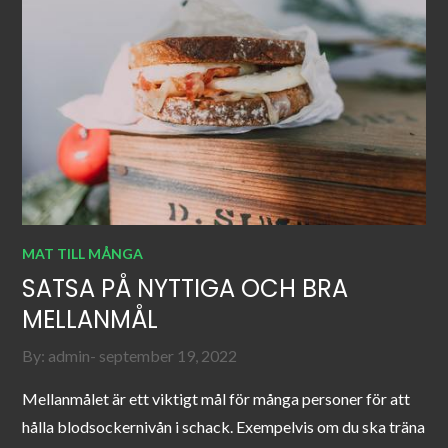
MAT TILL MÅNGA
SATSA PÅ NYTTIGA OCH BRA
MELLANMÅL
Posted
By:
admin
september 19, 2022
on
Mellanmålet är ett viktigt mål för många personer för att
hålla blodsockernivån i schack. Exempelvis om du ska träna