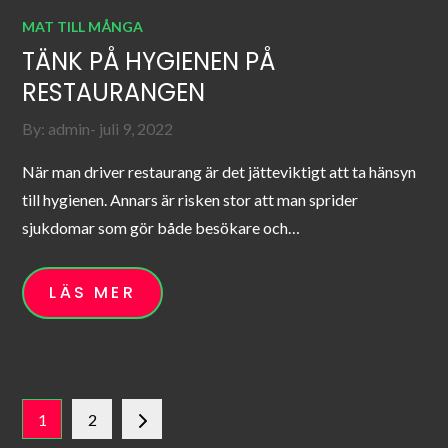
MAT TILL MÅNGA
TÄNK PÅ HYGIENEN PÅ
RESTAURANGEN
Posted
By:
admin
juli 9, 2022
on
När man driver restaurang är det jätteviktigt att ta hänsyn
till hygienen. Annars är risken stor att man sprider
sjukdomar som gör både besökare och…
LÄS MER
Sidnumrering
1
2