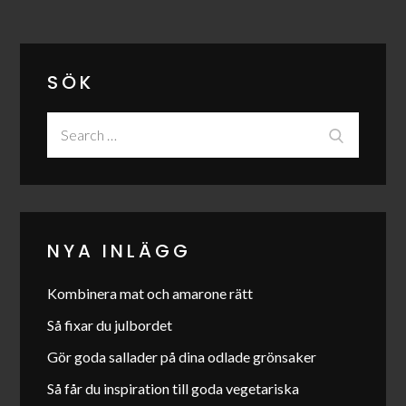
för
inlägg
SÖK
Search
Search
for:
NYA INLÄGG
Kombinera mat och amarone rätt
Så fixar du julbordet
Gör goda sallader på dina odlade grönsaker
Så får du inspiration till goda vegetariska