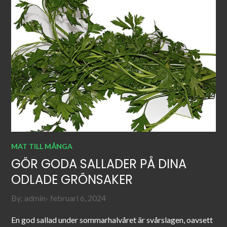
MAT TILL MÅNGA
GÖR GODA SALLADER PÅ DINA
ODLADE GRÖNSAKER
Posted
By:
admin
februari 6, 2024
on
En god sallad under sommarhalvåret är svårslagen, oavsett