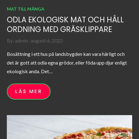
MAT TILL MÅNGA
ODLA EKOLOGISK MAT OCH HÅLL
ORDNING MED GRÄSKLIPPARE
Posted
By:
admin
augusti 6, 2022
on
Bosättning i ett hus på landsbygden kan vara härligt och
det är gott att odla egna grödor, eller föda upp djur enligt
ekologisk anda. Det…
LÄS MER