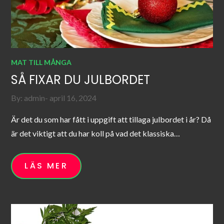
MAT TILL MÅNGA
SÅ FIXAR DU JULBORDET
Posted
By:
admin
april 16, 2024
on
Är det du som har fått i uppgift att tillaga julbordet i år? Då
är det viktigt att du har koll på vad det klassiska…
LÄS MER