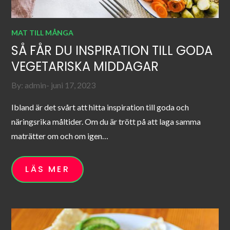
MAT TILL MÅNGA
SÅ FÅR DU INSPIRATION TILL GODA
VEGETARISKA MIDDAGAR
Posted
By:
admin
juni 17, 2023
on
Ibland är det svårt att hitta inspiration till goda och
näringsrika måltider. Om du är trött på att laga samma
maträtter om och om igen…
LÄS MER