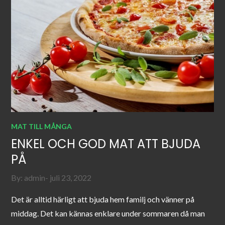
MAT TILL MÅNGA
ENKEL OCH GOD MAT ATT BJUDA
PÅ
Posted
By:
admin
juli 23, 2022
on
Det är alltid härligt att bjuda hem familj och vänner på
middag. Det kan kännas enklare under sommaren då man