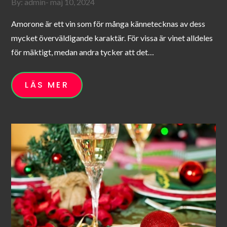
Posted
By:
admin
maj 10, 2024
on
Amorone är ett vin som för många kännetecknas av dess
mycket överväldigande karaktär. För vissa är vinet alldeles
för mäktigt, medan andra tycker att det…
LÄS MER