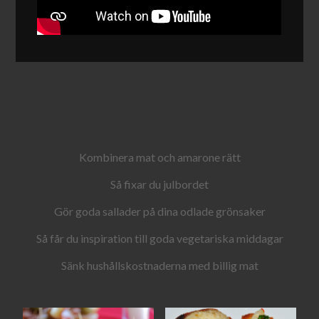
Kombinera mat och amarone rätt
Så fixar du julbordet
Gör goda sallader på dina odlade grönsaker
Så får du inspiration till goda vegetariska middagar
Sänk hushållskostnaderna med billig mat