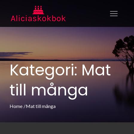
Skip
to
aliciaskokbok.se
Aliciaskokbok.se – allt du behöver
content
veta om mat
Kategori:
Mat
till många
Home
Mat till många