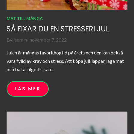
MAT TILL MÅNGA
SÅ FIXAR DU EN STRESSFRI JUL
Posted
By:
admin
november 7, 2022
on
Julen är mångas favorithögtid på året, men den kan också
vara fylld av krav och stress. Att köpa julklappar, laga mat
och baka julgodis kan…
LÄS MER