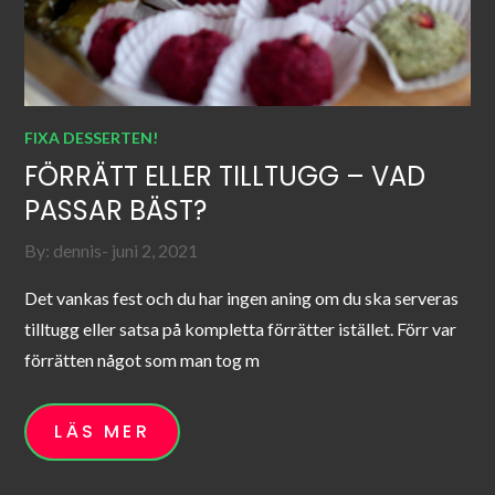
FIXA DESSERTEN!
FÖRRÄTT ELLER TILLTUGG – VAD
PASSAR BÄST?
Posted
By:
dennis
juni 2, 2021
on
Det vankas fest och du har ingen aning om du ska serveras
tilltugg eller satsa på kompletta förrätter istället. Förr var
förrätten något som man tog m
LÄS MER