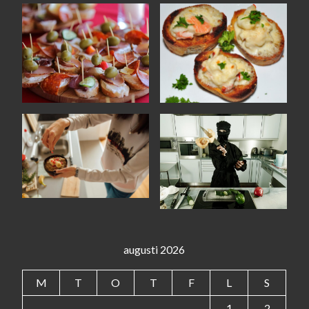
augusti 2026
M
T
O
T
F
L
S
1
2