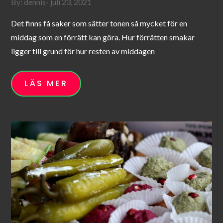
Posted
By:
dennis
juli 23, 2021
on
Det finns få saker som sätter tonen så mycket för en
middag som en förrätt kan göra. Hur förrätten smakar
ligger till grund för hur resten av middagen
LÄS MER