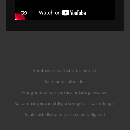
Kombinera mat och amarone rätt
Så fixar du julbordet
Gör goda sallader på dina odlade grönsaker
Så får du inspiration till goda vegetariska middagar
Sänk hushållskostnaderna med billig mat