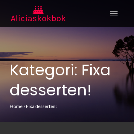
Skip
to
aliciaskokbok.se
Aliciaskokbok.se – allt du behöver
content
veta om mat
Kategori:
Fixa
desserten!
Home
Fixa desserten!