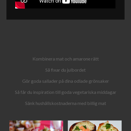
Kombinera mat och amarone rätt
Så fixar du julbordet
Gör goda sallader på dina odlade grönsaker
Så får du inspiration till goda vegetariska middagar
Sänk hushållskostnaderna med billig mat