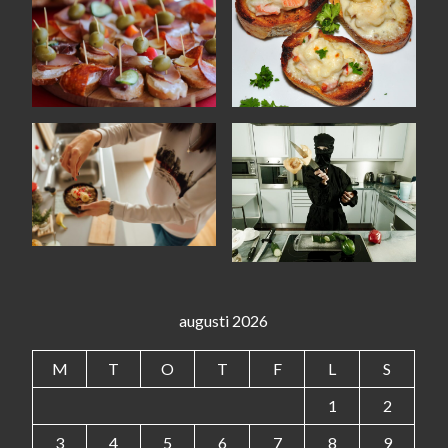
augusti 2026
M
T
O
T
F
L
S
1
2
3
4
5
6
7
8
9