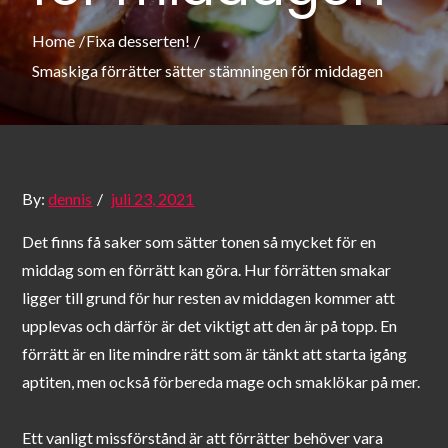
Home
Fixa desserten!
Smaskiga förrätter sätter stämningen för middagen
Posted
By:
dennis
juli 23, 2021
on
Det finns få saker som sätter tonen så mycket för en
middag som en förrätt kan göra. Hur förrätten smakar
ligger till grund för hur resten av middagen kommer att
upplevas och därför är det viktigt att den är på topp. En
förrätt är en lite mindre rätt som är tänkt att starta igång
aptiten, men också förbereda mage och smaklökar på mer.
Ett vanligt missförstånd är att förrätter behöver vara