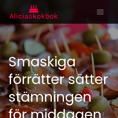
Skip
to
aliciaskokbok.se
Aliciaskokbok.se – allt du behöver
content
veta om mat
Smaskiga
förrätter sätter
stämningen
för middagen