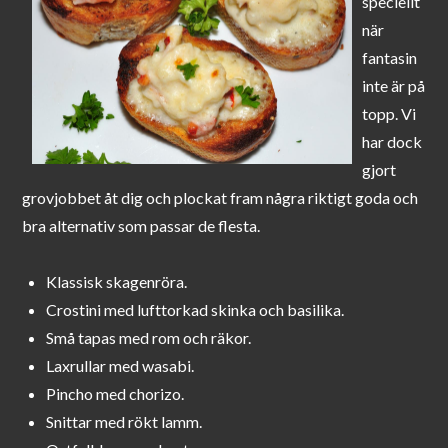
speciellt
när
fantasin
inte är på
topp. Vi
har dock
gjort
grovjobbet åt dig och plockat fram några riktigt goda och
bra alternativ som passar de flesta.
Klassisk skagenröra.
Crostini med lufttorkad skinka och basilika.
Små tapas med rom och räkor.
Laxrullar med wasabi.
Pincho med chorizo.
Snittar med rökt lamm.