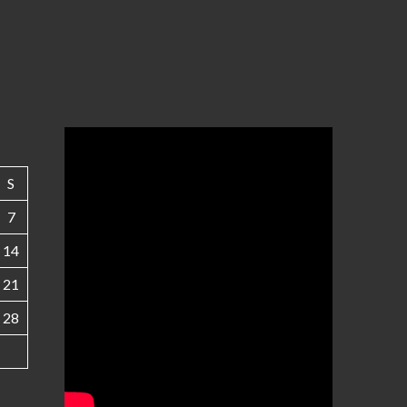
S
7
14
21
28