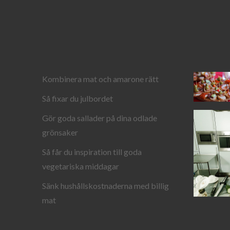
Kombinera mat och amarone rätt
Så fixar du julbordet
Gör goda sallader på dina odlade
grönsaker
Så får du inspiration till goda
vegetariska middagar
Sänk hushållskostnaderna med billig
mat