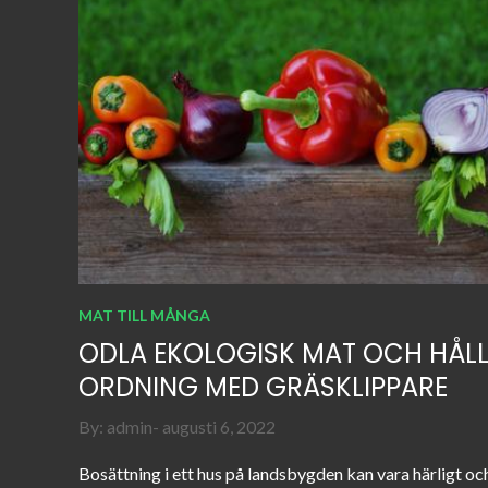
MAT TILL MÅNGA
ODLA EKOLOGISK MAT OCH HÅL
ORDNING MED GRÄSKLIPPARE
Posted
By:
admin
augusti 6, 2022
on
Bosättning i ett hus på landsbygden kan vara härligt oc