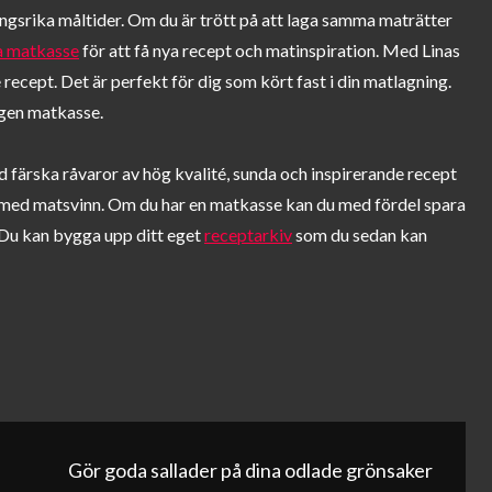
äringsrika måltider. Om du är trött på att laga samma maträtter
a matkasse
för att få nya recept och matinspiration. Med Linas
recept. Det är perfekt för dig som kört fast i din matlagning.
egen matkasse.
d färska råvaror av hög kvalité, sunda och inspirerande recept
t med matsvinn. Om du har en matkasse kan du med fördel spara
. Du kan bygga upp ditt eget
receptarkiv
som du sedan kan
g
Gör goda sallader på dina odlade grönsaker