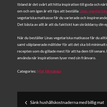
on
Ibland är det svårt att hitta inspiration till goda och n
om och om igen är ett tips att beställa
Linas vegetarisk
vegetariska matkasse får du varierade och inspirerande 
Det bästa av allt är att du faktiskt kan skräddarsy din 
När du beställer Linas vegetariska matkasse får du allti
samt välplanerade måltider för att det ska bli minimal
recepten som du gillade mest för att ha dem till senare
använda när inspirationen lyser med sin frånvaro.
Categories:
Mat till många
Inläggsnavigerin
Sänk hushållskostnaderna med billig mat