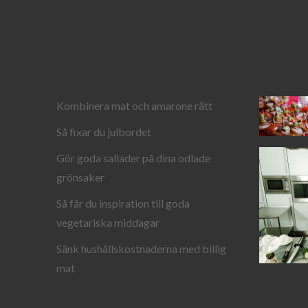
Kombinera mat och amarone rätt
Så fixar du julbordet
Gör goda sallader på dina odlade
grönsaker
Så får du inspiration till goda
vegetariska middagar
Sänk hushållskostnaderna med billig
mat