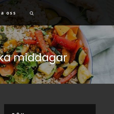
ta oss
iska middagar