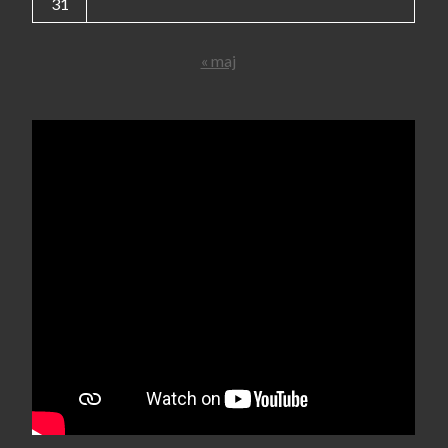
31
« maj