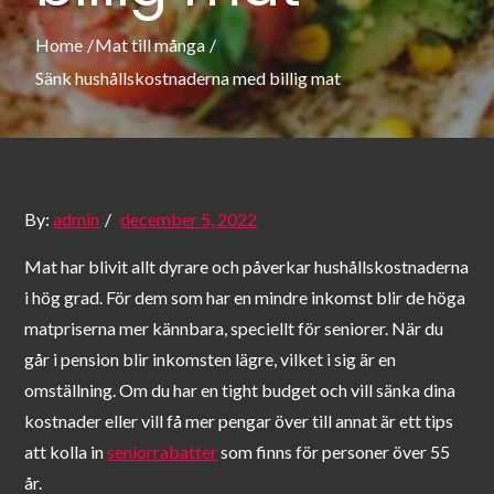
Home
Mat till många
Sänk hushållskostnaderna med billig mat
Posted
By:
admin
december 5, 2022
on
Mat har blivit allt dyrare och påverkar hushållskostnaderna
i hög grad. För dem som har en mindre inkomst blir de höga
matpriserna mer kännbara, speciellt för seniorer. När du
går i pension blir inkomsten lägre, vilket i sig är en
omställning. Om du har en tight budget och vill sänka dina
kostnader eller vill få mer pengar över till annat är ett tips
att kolla in
seniorrabatter
som finns för personer över 55
år.