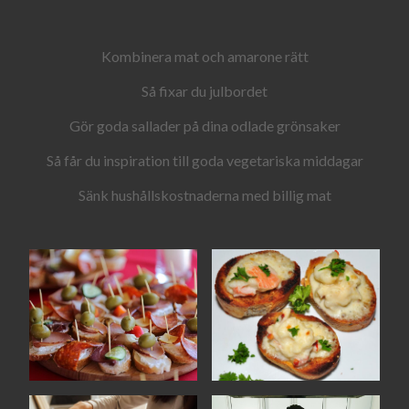
Kombinera mat och amarone rätt
Så fixar du julbordet
Gör goda sallader på dina odlade grönsaker
Så får du inspiration till goda vegetariska middagar
Sänk hushållskostnaderna med billig mat